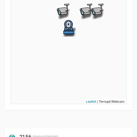
Leaflet
| Ternopil.Webcam
2156
переглядів