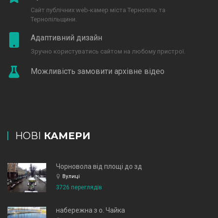
Сайт публічних web-камер міста Тернопіль та
Тернопільщини.
Адаптивний дизайн
Зручно користуватись сайтом на любому пристрої.
Можливість замовити архівне відео
НОВІ
КАМЕРИ
Чорновола від площі до зд
Вулиці
3726 переглядів
набережна з о. Чайка