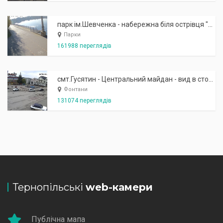
парк ім.Шевченка - набережна біля острівця "Закоханих"
Парки
161988 переглядів
смт.Гусятин - Центральний майдан - вид в сторону фонтану
Фонтани
131074 переглядів
Тернопільські
web-камери
Публічна мапа