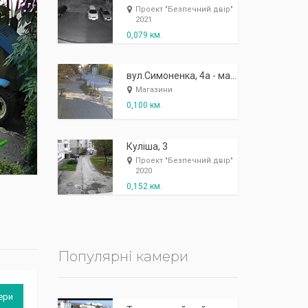
К
п
ж
і
ж
і
р
!
Проект "Безпечний двір"
2021
0,079 км.
вул.Симоненка, 4а - магазин "Дора"
Магазини
0,100 км.
Куліша, 3
Проект "Безпечний двір"
2020
0,152 км.
Популярні камери
ери