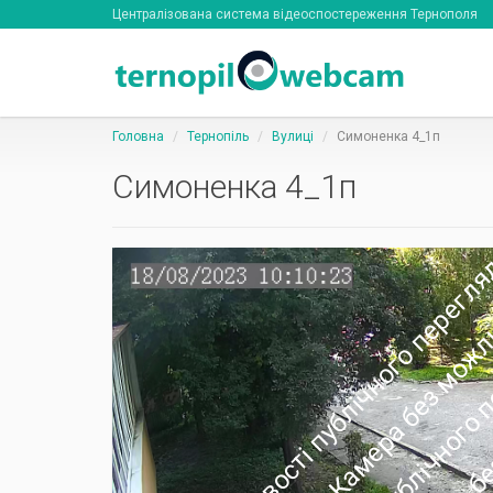
Централізована система відеоспостереження Тернополя
Головна
Тернопіль
Вулиці
Симоненка 4_1п
Симоненка 4_1п