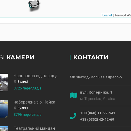
Leaflet
| Ternopil.
ВІ
КАМЕРИ
КОНТАКТИ
Чорновола від площі до зд
Ми знаходимось за адресою.
Вулиці
3725 переглядів
вул. Коперніка, 1
м. Тернопіль, Україна
набережна з о. Чайка
Вулиці
+38 (068) 11-22-941
3796 переглядів
+38 (0352) 42-42-69
Театральний майдан