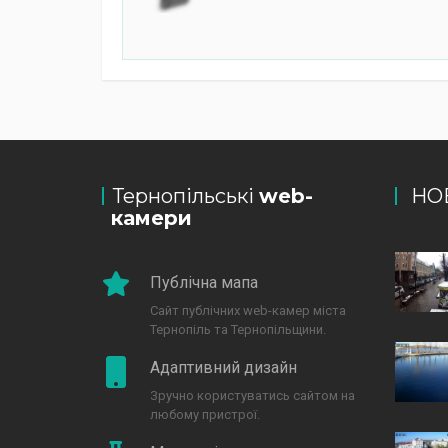
Тернопільські
web-
НО
камери
Публічна мапа
Сайт публічних web-камер міста
Тернопіль та Тернопільщини.
Адаптивний дизайн
Зручно користуватись сайтом на
любому пристрої.