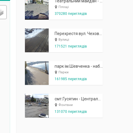
Театральний майдан - вид з готелю Україна (бульв.Шевченка, 23)
Площі
370280 переглядів
Перехрестя вул. Чехова-Котляревського
Вулиці
171521 переглядів
парк ім.Шевченка - набережна біля острівця "Закоханих"
Парки
161985 переглядів
смт.Гусятин - Центральний майдан - вид в сторону фонтану
Фонтани
131070 переглядів