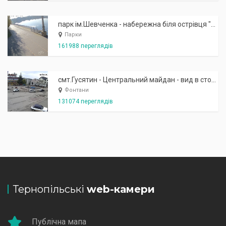
парк ім.Шевченка - набережна біля острівця "Закоханих"
Парки
161988 переглядів
смт.Гусятин - Центральний майдан - вид в сторону фонтану
Фонтани
131074 переглядів
Тернопільські
web-камери
Публічна мапа