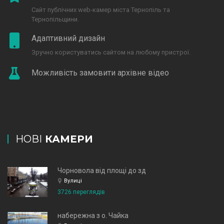
Сайт публічних web-камер міста Тернопіль та
Тернопільщини.
Адаптивний дизайн
Зручно користуватись сайтом на любому пристрої.
Можливість замовити архівне відео
НОВІ
КАМЕРИ
Чорновола від площі до зд
Вулиці
3726 переглядів
набережна з о. Чайка