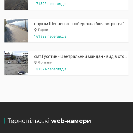
171523 переглядів
парк ім.Шевченка - набережна біля острівця "Закоханих"
Парки
161988 переглядів
смт.Гусятин - Центральний майдан - вид в сторону фонтану
Фонтани
131074 переглядів
Тернопільські
web-камери