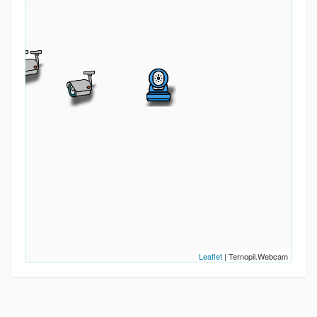
Leaflet
| Ternopil.Webcam