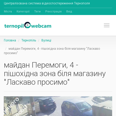
Централізована система відеоспостереження Тернополя
Міста
Категорії
Теги
Реєстрація
Вхід
Toggl
Головна
Тернопіль
Вулиці
майдан Перемоги, 4 - пішохідна зона біля магазину "Ласкаво
просимо"
майдан Перемоги, 4 -
пішохідна зона біля магазину
"Ласкаво просимо"