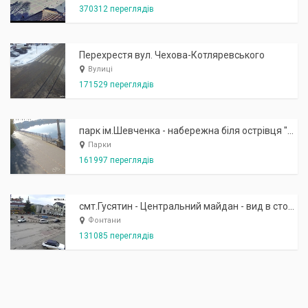
370312 переглядів
Перехрестя вул. Чехова-Котляревського
Вулиці
171529 переглядів
парк ім.Шевченка - набережна біля острівця "Закоханих"
Парки
161997 переглядів
смт.Гусятин - Центральний майдан - вид в сторону фонтану
Фонтани
131085 переглядів