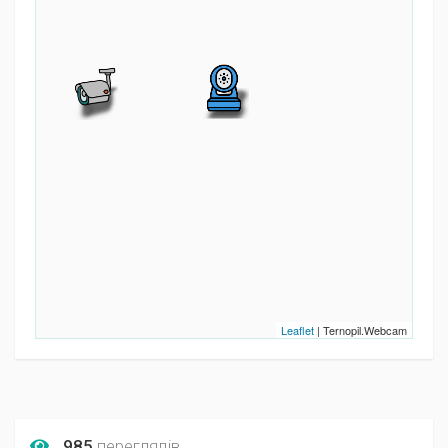
Leaflet
| Ternopil.Webcam
985
переглядів