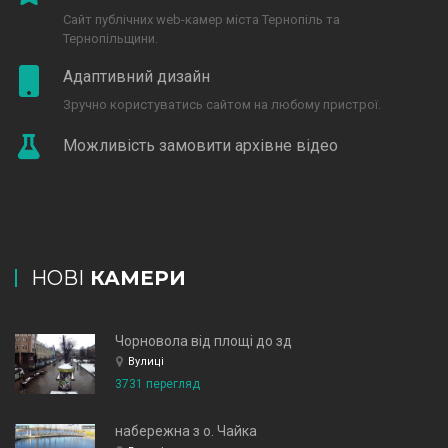
Сайт публічних web-камер міста Тернопіль та
Тернопільщини.
Адаптивний дизайн
Зручно користуватись сайтом на любому пристрої.
Можливість замовити архівне відео
НОВІ
КАМЕРИ
Чорновола від площі до зд
Вулиці
3731 перегляд
набережна з о. Чайка