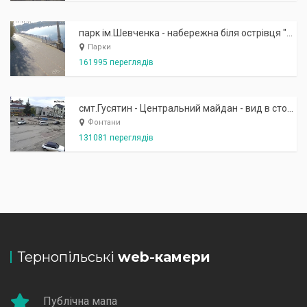
парк ім.Шевченка - набережна біля острівця "Закоханих"
Парки
161995 переглядів
смт.Гусятин - Центральний майдан - вид в сторону фонтану
Фонтани
131081 переглядів
Тернопільські
web-камери
Публічна мапа