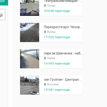
Театральний майдан - вид з готелю Україна (бульв.Шевченка, 23)
ери
Площі
370298 переглядів
Перехрестя вул. Чехова-Котляревського
Вулиці
171525 переглядів
парк ім.Шевченка - набережна біля острівця "Закоханих"
Парки
161993 переглядів
смт.Гусятин - Центральний майдан - вид в сторону фонтану
Фонтани
131081 переглядів