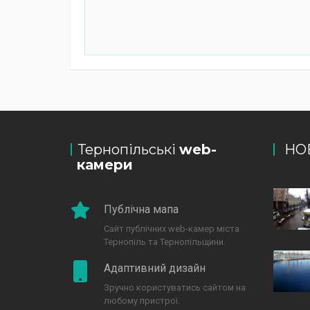
Тернопільські
web-
НО
камери
Публічна мапа
Сайт публічних web-камер міста
Тернопіль та Тернопільщини.
Адаптивний дизайн
Зручно користуватись сайтом на
любому пристрої.