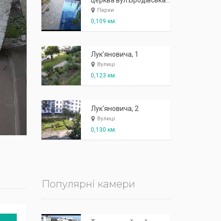
К
п
ж
і
ж
і
р
!
церква вул.Бродівська, 54 (загальний вигляд)
Парки
0,109 км.
Лук'яновича, 1
Вулиці
0,123 км.
Лук'яновича, 2
Вулиці
0,130 км.
Популярні камери