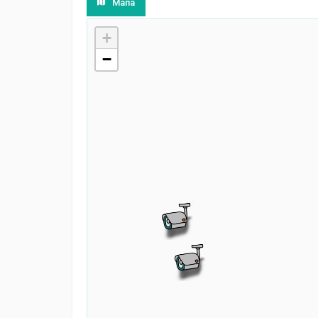
Мапа
+
−