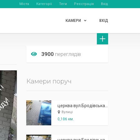
Міста
Категорії
Теги
Реєстрація
Вхід
КАМЕРИ
ВХІД
3900
переглядів
Камери поруч
церква вул.Бродівська, 54 (водозабір)
Вулиці
0,106 км.