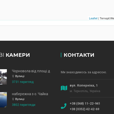
Leaflet
| Ternopil.
ВІ
КАМЕРИ
КОНТАКТИ
Чорновола від площі до зд
Ми знаходимось за адресою.
Вулиці
3731 перегляд
вул. Коперніка, 1
м. Тернопіль, Україна
набережна з о. Чайка
Вулиці
+38 (068) 11-22-941
3802 перегляди
+38 (0352) 42-42-69