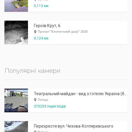
0,113 км.
Героїв Крут, 6
Проект "Безпечний двір" 2020
0,124 км.
Популярні камери
Театральний майдан - вид з готелю Україна (бульв.Шевченка, 23)
Площі
370293 переглядів
Перехрестя вул. Чехова-Котляревського