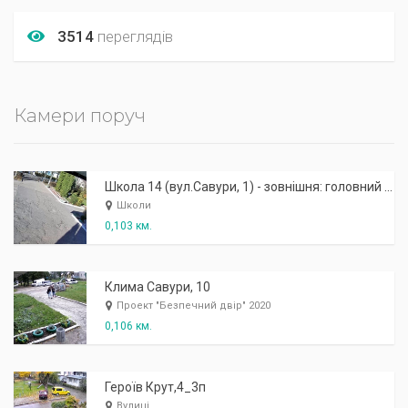
3514
переглядів
Камери поруч
Школа 14 (вул.Савури, 1) - зовнішня: головний вхід
Школи
0,103 км.
Клима Савури, 10
Проект "Безпечний двір" 2020
0,106 км.
Героїв Крут,4_3п
Вулиці