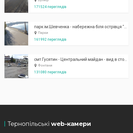
Вулиці
171524 переглядів
парк ім.Шевченка - набережна біля острівця "Закоханих"
Парки
161992 переглядів
смт.Гусятин - Центральний майдан - вид в сторону фонтану
Фонтани
131080 переглядів
Тернопільські
web-камери