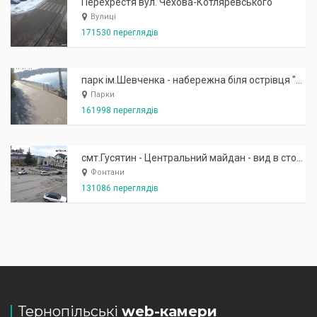
Перехрестя вул. Чехова-Котляревського
Вулиці
171530 переглядів
парк ім.Шевченка - набережна біля острівця "Закоханих"
Парки
161998 переглядів
смт.Гусятин - Центральний майдан - вид в сторону фонтану
Фонтани
131086 переглядів
Тернопільські
web-камери