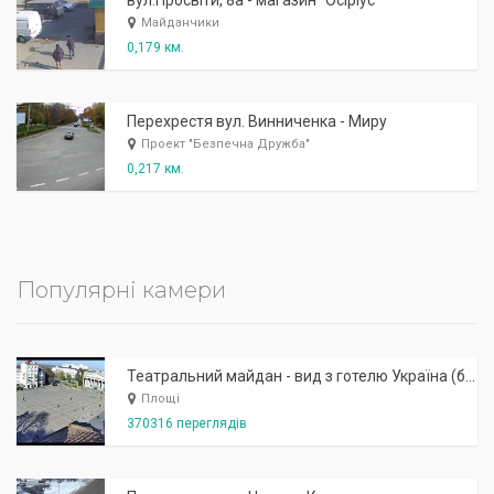
вул.Просвіти, 8а - магазин "Осіріус"
Майданчики
0,179 км.
Перехрестя вул. Винниченка - Миру
Проект "Безпечна Дружба"
0,217 км.
Популярні камери
Театральний майдан - вид з готелю Україна (бульв.Шевченка, 23)
Площі
370316 переглядів