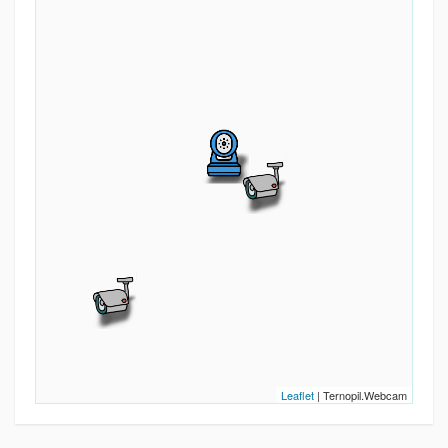
Leaflet
| Ternopil.Webcam