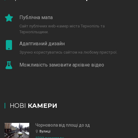
Публічна мапа
Сайт публічних web-камер міста Тернопіль та
Тернопільщини.
Адаптивний дизайн
Зручно користуватись сайтом на любому пристрої.
Можливість замовити архівне відео
НОВІ
КАМЕРИ
Чорновола від площі до зд
Вулиці