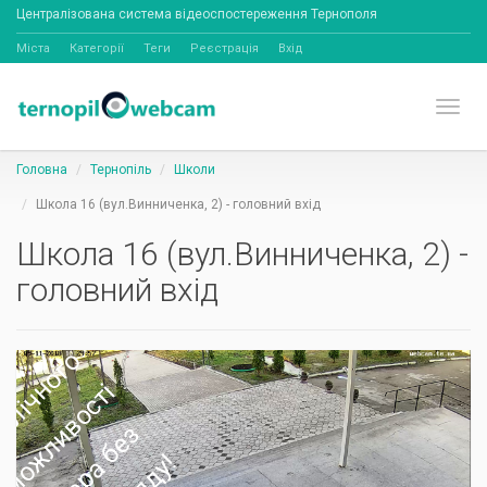
Централізована система відеоспостереження Тернополя
Міста
Категорії
Теги
Реєстрація
Вхід
Toggl
Головна
Тернопіль
Школи
Школа 16 (вул.Винниченка, 2) - головний вхід
Школа 16 (вул.Винниченка, 2) -
головний вхід