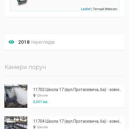
Leaflet
| Ternopil.Webcam
2018
переглядів
Камери поруч
11702 Школа 17 (вул.Протасевича, 6а) - зовнішня: центральний вхід, права
Школи
0,007 км.
11704 Школа 17 (вул.Протасевича, 6а) - зовнішня: бокова
Школи