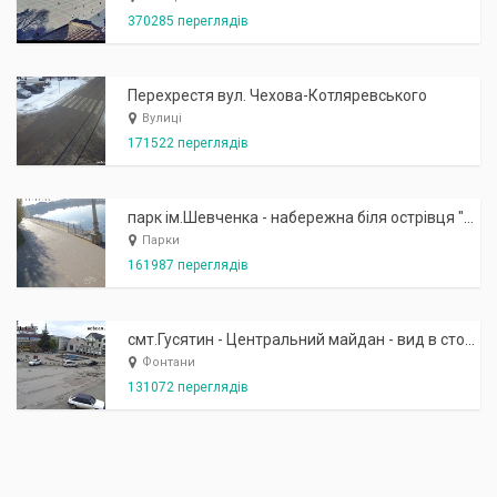
370285 переглядів
Перехрестя вул. Чехова-Котляревського
Вулиці
171522 переглядів
парк ім.Шевченка - набережна біля острівця "Закоханих"
Парки
161987 переглядів
смт.Гусятин - Центральний майдан - вид в сторону фонтану
Фонтани
131072 переглядів