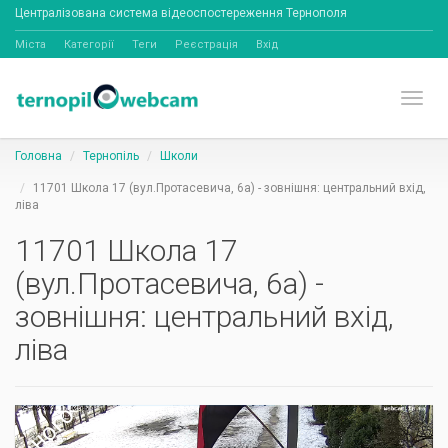
Централізована система відеоспостереження Тернополя
Міста
Категорії
Теги
Реєстрація
Вхід
Toggl
Головна
Тернопіль
Школи
11701 Школа 17 (вул.Протасевича, 6а) - зовнішня: центральний вхід,
ліва
11701 Школа 17
(вул.Протасевича, 6а) -
зовнішня: центральний вхід,
ліва