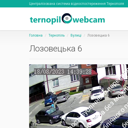
Централізована система відеоспостереження Тернополя
Головна
Тернопіль
Вулиці
Лозовецька 6
Лозовецька 6