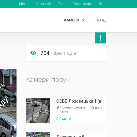
Міста
Категорії
Теги
Реєстрація
Вхід
КАМЕРИ
ВХІД
704
переглядів
Камери поруч
ОСББ Лозовецька 1 (вид зліва)
Проект "Безпечний двір"
2020
0,044 км.