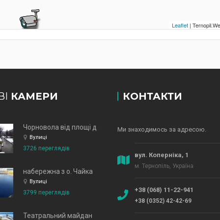
Leaflet
| Ternopil.
ВІ
КАМЕРИ
КОНТАКТИ
Чорновола від площі до зд
Ми знаходимось за адресою.
Вулиці
3726 переглядів
вул. Коперніка, 1
м. Тернопіль, Україна
набережна з о. Чайка
Вулиці
+38 (068) 11-22-941
3799 переглядів
+38 (0352) 42-42-69
Театральний майдан