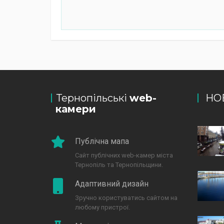
Тернопільські
web-
НО
камери
Публічна мапа
Сайт публічних web-камер міста
Тернопіль та Тернопільщини.
Адаптивний дизайн
Зручно користуватись сайтом на
любому пристрої.