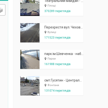
Театральний майдан - вид з готелю Україна (бульв.Шевченка, 23)
Площі
370289 переглядів
Перехрестя вул. Чехова-Котляревського
Вулиці
171523 переглядів
парк ім.Шевченка - набережна біля острівця "Закоханих"
Парки
161988 переглядів
смт.Гусятин - Центральний майдан - вид в сторону фонтану
Фонтани
131074 переглядів