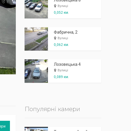
К
п
ж
і
ж
і
р
!
Лозовецька 8
Вулиці
0,052 км.
Фабрична, 2
Вулиці
0,062 км.
Лозовецька 4
Вулиці
0,089 км.
Популярні камери
ери