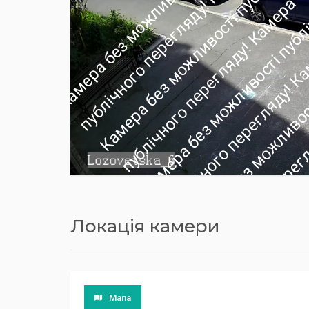
Локація камери
Мапа