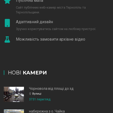
Публічна мапа
Сайт публічних web-камер міста Тернопіль та
Тернопільщини.
Адаптивний дизайн
Зручно користуватись сайтом на любому пристрої.
Можливість замовити архівне відео
НОВІ
КАМЕРИ
Чорновола від площі до зд
Вулиці
3731 перегляд
набережна з о. Чайка