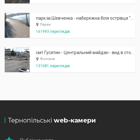
парк ім.Шевченка - набережна біля острівця "Закоханих"
Парки
161993 переглядів
смт.Гусятин - Центральний майдан - вид в сторону фонтану
Фонтани
131081 переглядів
Тернопільські
web-камери