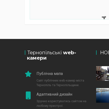
Тернопільські
web-
НО
камери
Публічна мапа
Сайт публічних web-камер міста
Тернопіль та Тернопільщини.
Адаптивний дизайн
Зручно користуватись сайтом на
любому пристрої.