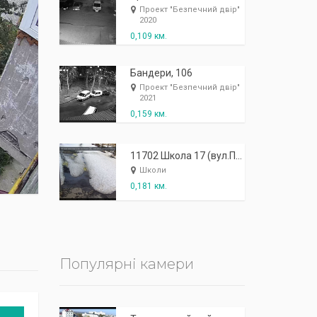
К
п
ж
і
ж
і
р
!
Проект "Безпечний двір"
2020
0,109 км.
Бандери, 106
Проект "Безпечний двір"
2021
0,159 км.
11702 Школа 17 (вул.Протасевича, 6а) - зовнішня: центральний вхід, права
Школи
0,181 км.
Популярні камери