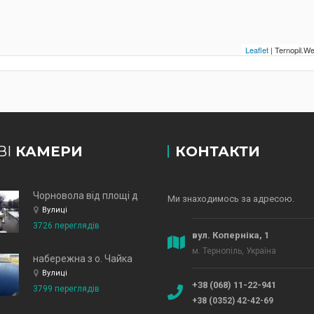
Leaflet
| Ternopil.
ВІ
КАМЕРИ
КОНТАКТИ
Чорновола від площі до зд
Ми знаходимось за адресою.
Вулиці
3726 переглядів
вул. Коперніка, 1
м. Тернопіль, Україна
набережна з о. Чайка
Вулиці
+38 (068) 11-22-941
3799 переглядів
+38 (0352) 42-42-69