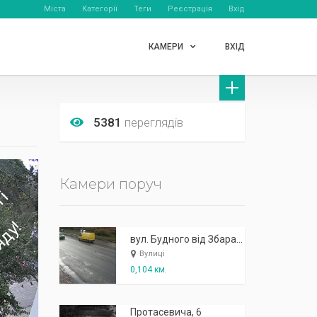
Міста
Категорії
Теги
Реєстрація
Вхід
КАМЕРИ
ВХІД
5381
переглядів
Камери поруч
вул. Будного від Збаразького кільця в сторону вул. Л. Українки
Вулиці
0,104 км.
Протасевича, 6