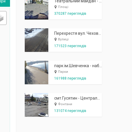
Театральний майдан - вид з готелю Україна (бульв.Шевченка, 23)
ери
Площі
370287 переглядів
Перехрестя вул. Чехова-Котляревського
Вулиці
171523 переглядів
парк ім.Шевченка - набережна біля острівця "Закоханих"
Парки
161988 переглядів
смт.Гусятин - Центральний майдан - вид в сторону фонтану
Фонтани
131074 переглядів