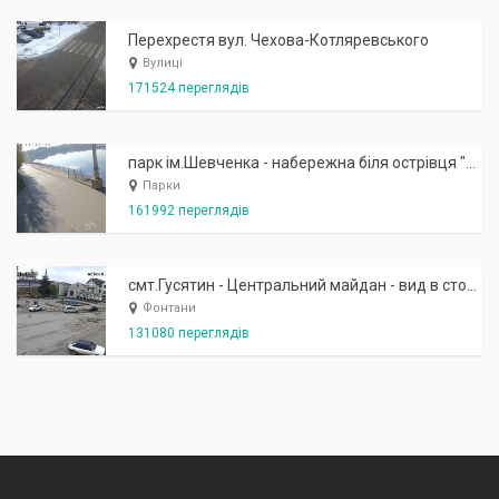
Перехрестя вул. Чехова-Котляревського
Вулиці
171524 переглядів
парк ім.Шевченка - набережна біля острівця "Закоханих"
Парки
161992 переглядів
смт.Гусятин - Центральний майдан - вид в сторону фонтану
Фонтани
131080 переглядів