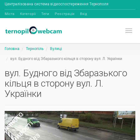
Централізована система відеоспостереження Тернополя
Міста
Категорії
Теги
Реєстрація
Вхід
Toggl
Головна
Тернопіль
Вулиці
вул. Будного від Збаразького кільця в сторону вул. Л. Українки
вул. Будного від Збаразького
кільця в сторону вул. Л.
Українки