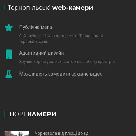
Тернопільські
web-камери
Публічна мапа
Сайт публічних web-камер міста Тернопіль та
Тернопільщини.
Адаптивний дизайн
Зручно користуватись сайтом на любому пристрої.
Можливість замовити архівне відео
НОВІ
КАМЕРИ
Чорновола від площі до зд