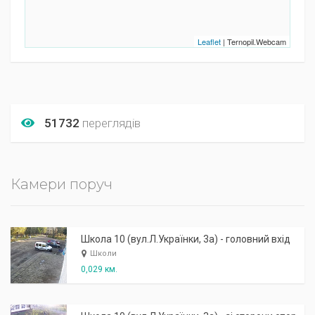
Leaflet
| Ternopil.Webcam
51732
переглядів
Камери поруч
Школа 10 (вул.Л.Українки, 3а) - головний вхід
Школи
0,029 км.