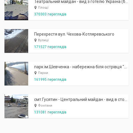
Театральний майдан - вид з готелю Україна (бульв.Шевченка, 23)
Площі
370303 переглядів
Перехрестя вул. Чехова-Котляревського
Вулиці
171527 переглядів
парк ім.Шевченка - набережна біля острівця "Закоханих"
Парки
161995 переглядів
смт.Гусятин - Центральний майдан - вид в сторону фонтану
Фонтани
131081 переглядів