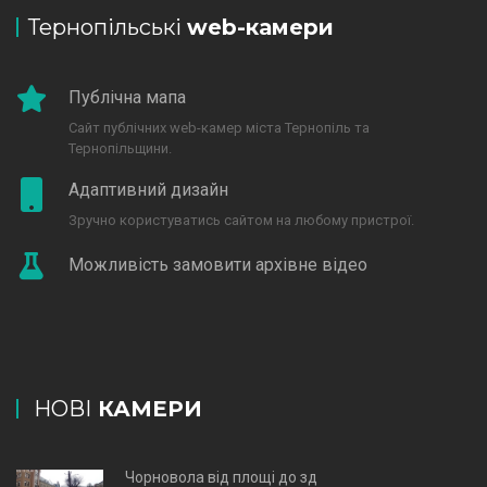
Тернопільські
web-камери
Публічна мапа
Сайт публічних web-камер міста Тернопіль та
Тернопільщини.
Адаптивний дизайн
Зручно користуватись сайтом на любому пристрої.
Можливість замовити архівне відео
НОВІ
КАМЕРИ
Чорновола від площі до зд