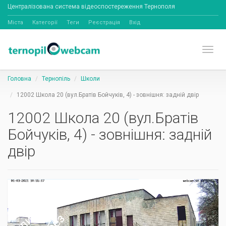
Централізована система відеоспостереження Тернополя
Міста
Категорії
Теги
Реєстрація
Вхід
Toggl
Головна
Тернопіль
Школи
12002 Школа 20 (вул.Братів Бойчуків, 4) - зовнішня: задній двір
12002 Школа 20 (вул.Братів
Бойчуків, 4) - зовнішня: задній
двір