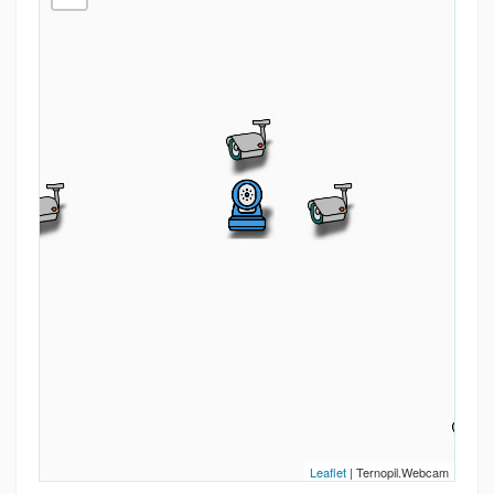
Leaflet
| Ternopil.Webcam