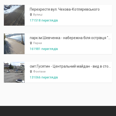
Перехрестя вул. Чехова-Котляревського
Вулиці
171518 переглядів
парк ім.Шевченка - набережна біля острівця "Закоханих"
Парки
161981 переглядів
смт.Гусятин - Центральний майдан - вид в сторону фонтану
Фонтани
131066 переглядів