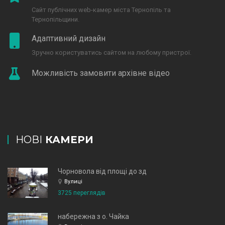
Сайт публічних web-камер міста Тернопіль та
Тернопільщини.
Адаптивний дизайн
Зручно користуватись сайтом на любому пристрої.
Можливість замовити архівне відео
НОВІ
КАМЕРИ
Чорновола від площі до зд
Вулиці
3725 переглядів
набережна з о. Чайка