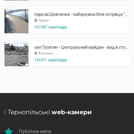
парк ім.Шевченка - набережна біля острівця "Закоханих"
Парки
161987 переглядів
смт.Гусятин - Центральний майдан - вид в сторону фонтану
Фонтани
131071 переглядів
Тернопільські
web-камери
Публічна мапа