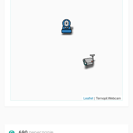
Leaflet
| Ternopil.Webcam
690
переглядів