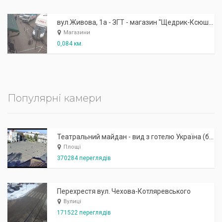
вул.Живова, 1а - ЗГТ - магазин "Щедрик-Ксюша"
Магазини
0,084 км.
Популярні камери
Театральний майдан - вид з готелю Україна (бульв.Шевченка, 23)
Площі
370284 переглядів
Перехрестя вул. Чехова-Котляревського
Вулиці
171522 переглядів