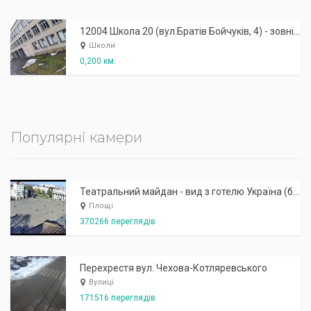
12004 Школа 20 (вул.Братів Бойчуків, 4) - зовнішня: другий вхід
Школи
0,200 км.
Популярні камери
Театральний майдан - вид з готелю Україна (бульв.Шевченка, 23)
Площі
370266 переглядів
Перехрестя вул. Чехова-Котляревського
Вулиці
171516 переглядів