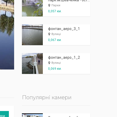
К
п
ж
і
ж
і
р
!
парк ім.Шевченка - острів "Чайка"
Парки
0,057 км.
фонтан_аеро_3_1
Вулиці
0,067 км.
фонтан_аеро_1_2
Вулиці
0,069 км.
Популярні камери
ери