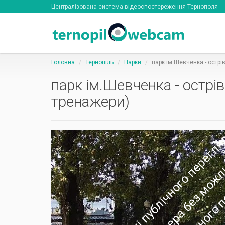
Централізована система відеоспостереження Тернополя
Головна
Тернопіль
Парки
парк ім.Шевченка - острі
парк ім.Шевченка - острі
тренажери)