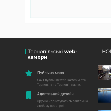
Тернопільські
web-
НО
камери
Публічна мапа
Сайт публічних web-камер міста
Тернопіль та Тернопільщини.
Адаптивний дизайн
Зручно користуватись сайтом на
любому пристрої.