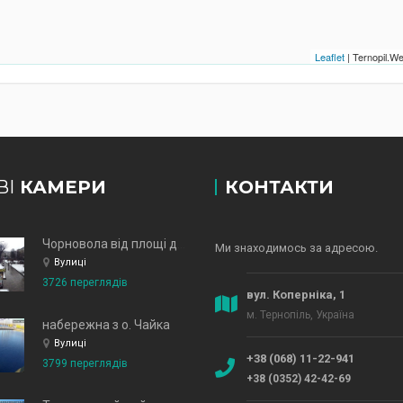
Leaflet
| Ternopil.
ВІ
КАМЕРИ
КОНТАКТИ
Чорновола від площі до зд
Ми знаходимось за адресою.
Вулиці
3726 переглядів
вул. Коперніка, 1
м. Тернопіль, Україна
набережна з о. Чайка
Вулиці
+38 (068) 11-22-941
3799 переглядів
+38 (0352) 42-42-69