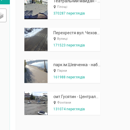
Театральний майдан - вид з готелю Україна (бульв.Шевченка, 23)
Площі
370287 переглядів
Перехрестя вул. Чехова-Котляревського
Вулиці
171523 переглядів
парк ім.Шевченка - набережна біля острівця "Закоханих"
Парки
161988 переглядів
смт.Гусятин - Центральний майдан - вид в сторону фонтану
Фонтани
131074 переглядів