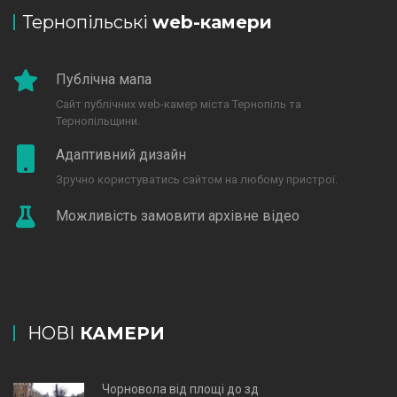
Тернопільські
web-камери
Публічна мапа
Сайт публічних web-камер міста Тернопіль та
Тернопільщини.
Адаптивний дизайн
Зручно користуватись сайтом на любому пристрої.
Можливість замовити архівне відео
НОВІ
КАМЕРИ
Чорновола від площі до зд