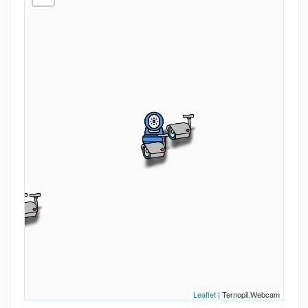
Leaflet
| Ternopil.Webcam