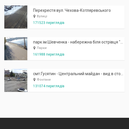
Перехрестя вул. Чехова-Котляревського
Вулиці
171523 переглядів
парк ім.Шевченка - набережна біля острівця "Закоханих"
Парки
161988 переглядів
смт.Гусятин - Центральний майдан - вид в сторону фонтану
Фонтани
131074 переглядів