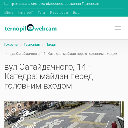
Централізована система відеоспостереження Тернополя
Міста
Категорії
Теги
Реєстрація
Вхід
Toggl
Головна
Тернопіль
Площі
вул.Сагайдачного, 14 - Катедра: майдан перед головним входом
вул.Сагайдачного, 14 -
Катедра: майдан перед
головним входом