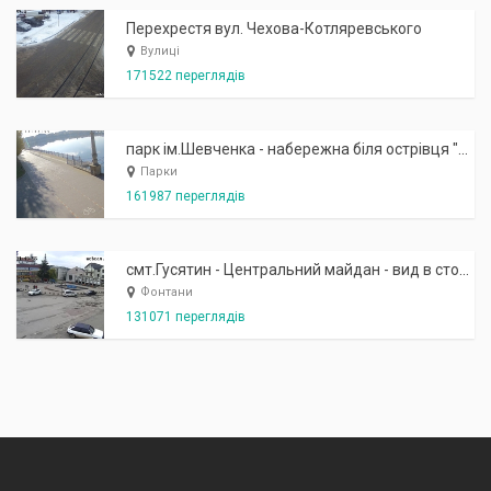
Перехрестя вул. Чехова-Котляревського
Вулиці
171522 переглядів
парк ім.Шевченка - набережна біля острівця "Закоханих"
Парки
161987 переглядів
смт.Гусятин - Центральний майдан - вид в сторону фонтану
Фонтани
131071 переглядів