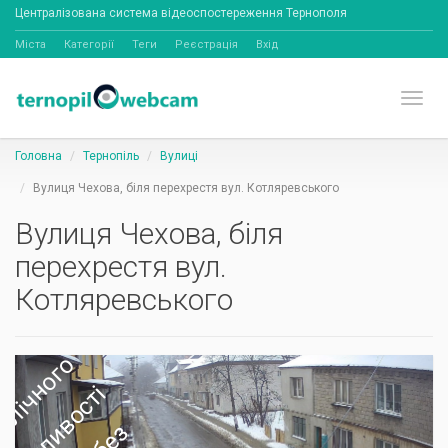
Централізована система відеоспостереження Тернополя
Міста
Категорії
Теги
Реєстрація
Вхід
Toggl
Головна
Тернопіль
Вулиці
Вулиця Чехова, біля перехрестя вул. Котляревського
Вулиця Чехова, біля
перехрестя вул.
Котляревського