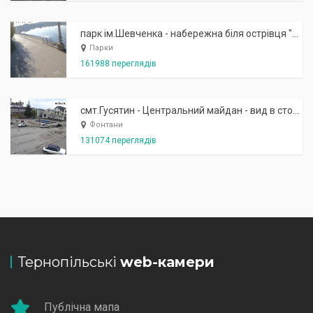
парк ім.Шевченка - набережна біля острівця "Закоханих"
Парки
161988 переглядів
смт.Гусятин - Центральний майдан - вид в сторону фонтану
Фонтани
131074 переглядів
Тернопільські
web-камери
Публічна мапа