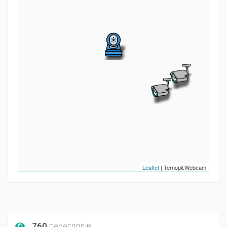
Leaflet
| Ternopil.Webcam
760
переглядів