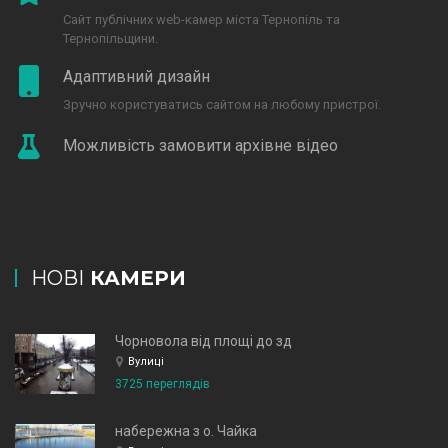
Сайт публічних web-камер міста Тернопіль та
Тернопільщини.
Адаптивний дизайн
Зручно користуватись сайтом на любому пристрої.
Можливість замовити архівне відео
НОВІ
КАМЕРИ
Чорновола від площі до зд
Вулиці
3725 переглядів
набережна з о. Чайка