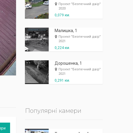
К
п
ж
і
ж
і
р
!
Проект "Безпечний двір"
2020
0,079 км.
Малишка, 1
Проект "Безпечний двір"
2021
0,224 км.
Дорошенка, 1
Проект "Безпечний двір"
2021
0,291 км.
Популярні камери
ери