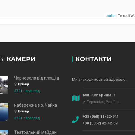
Leaflet
| Ternopil.
ВІ
КАМЕРИ
КОНТАКТИ
Чорновола від площі до зд
Ми знаходимось за адресою.
Вулиці
3721 перегляд
вул. Коперніка, 1
м. Тернопіль, Україна
набережна з о. Чайка
Вулиці
+38 (068) 11-22-941
3791 перегляд
+38 (0352) 42-42-69
Театральний майдан