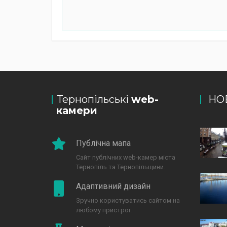
Тернопільські
web-
НО
камери
Публічна мапа
Сайт публічних web-камер міста
Тернопіль та Тернопільщини.
Адаптивний дизайн
Зручно користуватись сайтом на
любому пристрої.