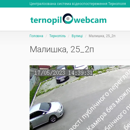
Централізована система відеоспостереження Тернополя
Головна
Тернопіль
Вулиці
Малишка, 25_2п
Малишка, 25_2п