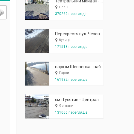
Театральний майдан - вид з готелю Україна (бульв.Шевченка, 23)
Площі
370269 переглядів
Перехрестя вул. Чехова-Котляревського
Вулиці
171518 переглядів
парк ім.Шевченка - набережна біля острівця "Закоханих"
Парки
161982 переглядів
смт.Гусятин - Центральний майдан - вид в сторону фонтану
Фонтани
131066 переглядів