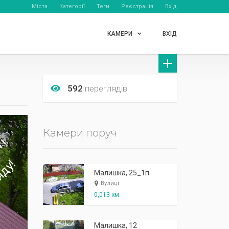
Міста
Категорії
Теги
Реєстрація
Вхід
КАМЕРИ
ВХІД
592
переглядів
Камери поруч
Малишка, 25_1п
Вулиці
0,013 км.
Малишка, 12