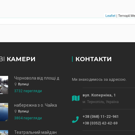
Leaflet
| Ternopil.
ВІ
КАМЕРИ
КОНТАКТИ
Чорновола від площі до зд
Ми знаходимось за адресою.
Вулиці
3732 перегляди
вул. Коперніка, 1
м. Тернопіль, Україна
набережна з о. Чайка
Вулиці
+38 (068) 11-22-941
3804 перегляди
+38 (0352) 42-42-69
Театральний майдан