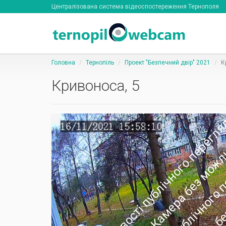
Централізована система відеоспостереження Тернополя
Головна
Тернопіль
Проект "Безпечний двір" 2021
К
Кривоноса, 5