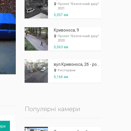
К
п
ж
і
ж
і
р
!
Проект "Безпечний двір"
2021
0,057 км.
Кривоноса, 9
Проект "Безпечний двір"
2020
0,063 км.
вул.Кривоноса, 2б - розважальний комплекс "Марципан"
Ресторани
0,166 км.
Популярні камери
ери