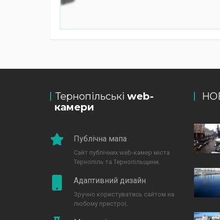
Тернопільські
web-
НО
камери
Публічна мапа
Сайт публічних web-камер міста
Тернопіль та Тернопільщини.
Адаптивний дизайн
Зручно користуватись сайтом на
любому пристрої.