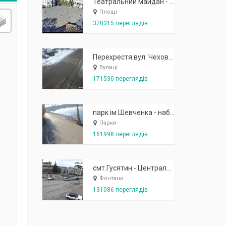
Театральний майдан - вид з готелю Україна (бульв.Шевченка, 23)
Площі
370315 переглядів
Перехрестя вул. Чехова-Котляревського
Вулиці
171530 переглядів
парк ім.Шевченка - набережна біля острівця "Закоханих"
Парки
161998 переглядів
смт.Гусятин - Центральний майдан - вид в сторону фонтану
Фонтани
131086 переглядів