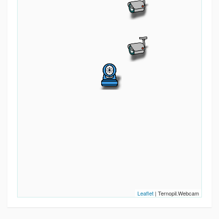
Leaflet
| Ternopil.Webcam