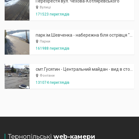
Перехрестя вул. Чехова-Котляревського
Вулиці
171523 переглядів
парк ім.Шевченка - набережна біля острівця "Закоханих"
Парки
161988 переглядів
смт.Гусятин - Центральний майдан - вид в сторону фонтану
Фонтани
131074 переглядів
Тернопільські
web-камери