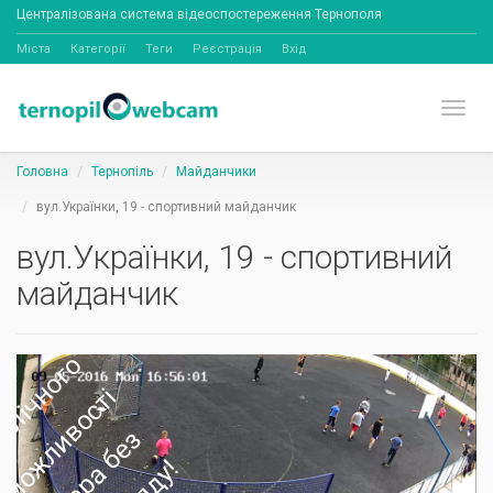
Централізована система відеоспостереження Тернополя
Міста
Категорії
Теги
Реєстрація
Вхід
Toggl
Головна
Тернопіль
Майданчики
вул.Українки, 19 - спортивний майданчик
вул.Українки, 19 - спортивний
майданчик