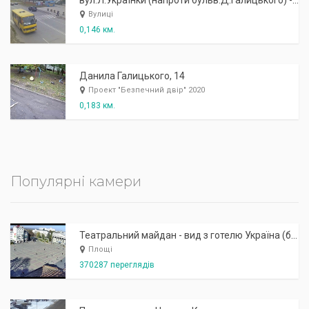
вул.Л.Українки (напроти бульв.Д.Галицького) - павільйон "Поляна"
Вулиці
0,146 км.
Данила Галицького, 14
Проект "Безпечний двір" 2020
0,183 км.
Популярні камери
Театральний майдан - вид з готелю Україна (бульв.Шевченка, 23)
Площі
370287 переглядів