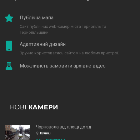
Публічна мапа
Сайт публічних web-камер міста Тернопіль та
Тернопільщини.
Адаптивний дизайн
Зручно користуватись сайтом на любому пристрої.
Можливість замовити архівне відео
НОВІ
КАМЕРИ
Чорновола від площі до зд
Вулиці