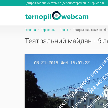
Централізована система відеоспостереження Тернополя
Головна
Тернопіль
Площі
Театральний майдан - бі
Театральний майдан - бі