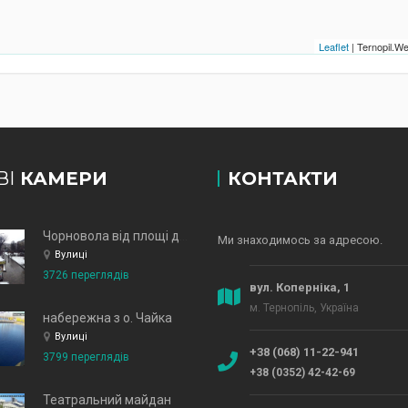
Leaflet
| Ternopil.
ВІ
КАМЕРИ
КОНТАКТИ
Чорновола від площі до зд
Ми знаходимось за адресою.
Вулиці
3726 переглядів
вул. Коперніка, 1
м. Тернопіль, Україна
набережна з о. Чайка
Вулиці
+38 (068) 11-22-941
3799 переглядів
+38 (0352) 42-42-69
Театральний майдан