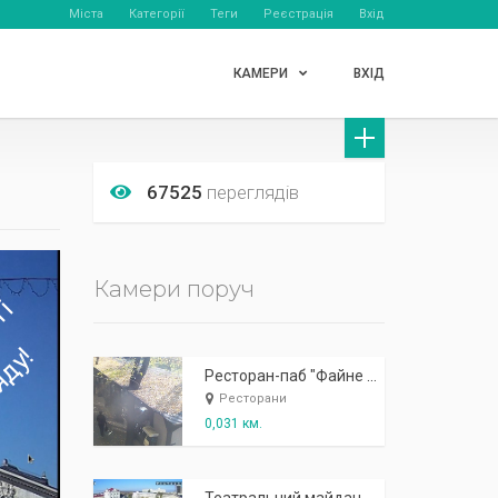
Міста
Категорії
Теги
Реєстрація
Вхід
КАМЕРИ
ВХІД
67525
переглядів
Камери поруч
Ресторан-паб "Файне місто Тернопіль" (бульв.Шевченка, 23)
Ресторани
0,031 км.