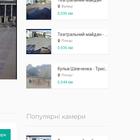
К
п
ж
і
ж
і
р
!
Театральний майдан
Вулиці
0,036 км.
Театральний майдан - вид з готелю Україна (бульв.Шевченка, 23)
Площі
0,036 км.
бульв.Шевченка - Тристоронній годинник
Площі
0,044 км.
Популярні камери
ери