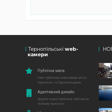
Тернопільські
web-
НО
камери
Публічна мапа
Сайт публічних web-камер міста
Тернопіль та Тернопільщини.
Адаптивний дизайн
Зручно користуватись сайтом на
любому пристрої.