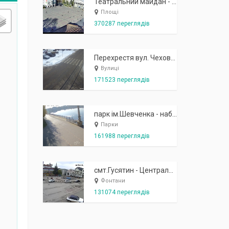
Театральний майдан - вид з готелю Україна (бульв.Шевченка, 23)
Площі
370287 переглядів
Перехрестя вул. Чехова-Котляревського
Вулиці
171523 переглядів
парк ім.Шевченка - набережна біля острівця "Закоханих"
Парки
161988 переглядів
смт.Гусятин - Центральний майдан - вид в сторону фонтану
Фонтани
131074 переглядів