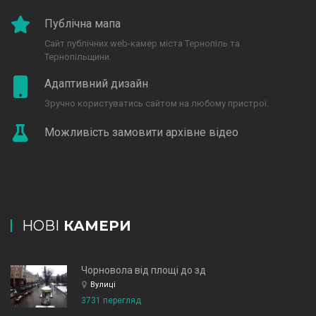
Публічна мапа
Сайт публічних web-камер міста Тернопіль та
Тернопільщини.
Адаптивний дизайн
Зручно користуватись сайтом на любому пристрої.
Можливість замовити архівне відео
НОВІ
КАМЕРИ
Чорновола від площі до зд
Вулиці
3731 перегляд