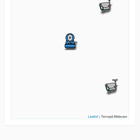
Leaflet
| Ternopil.Webcam