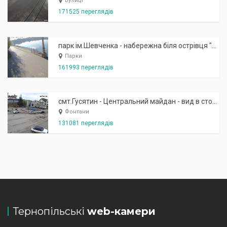
Вулиці
171525 переглядів
парк ім.Шевченка - набережна біля острівця "Закоханих"
Парки
161993 переглядів
смт.Гусятин - Центральний майдан - вид в сторону фонтану
Фонтани
131081 переглядів
Тернопільські
web-камери