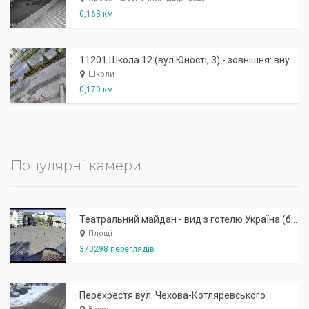
0,163 км.
11201 Школа 12 (вул.Юності, 3) - зовнішня: внутрішній двір
Школи
0,170 км.
Популярні камери
Театральний майдан - вид з готелю Україна (бульв.Шевченка, 23)
Площі
370298 переглядів
Перехрестя вул. Чехова-Котляревського