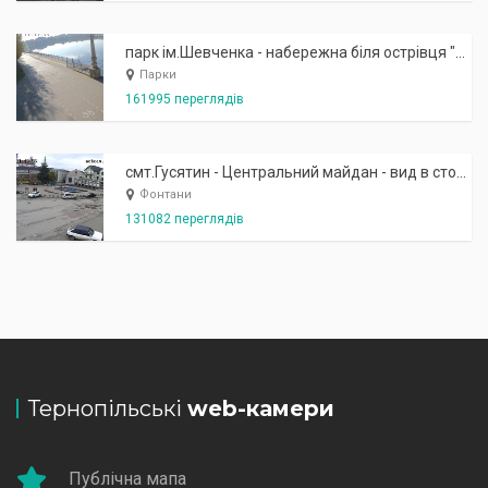
парк ім.Шевченка - набережна біля острівця "Закоханих"
Парки
161995 переглядів
смт.Гусятин - Центральний майдан - вид в сторону фонтану
Фонтани
131082 переглядів
Тернопільські
web-камери
Публічна мапа