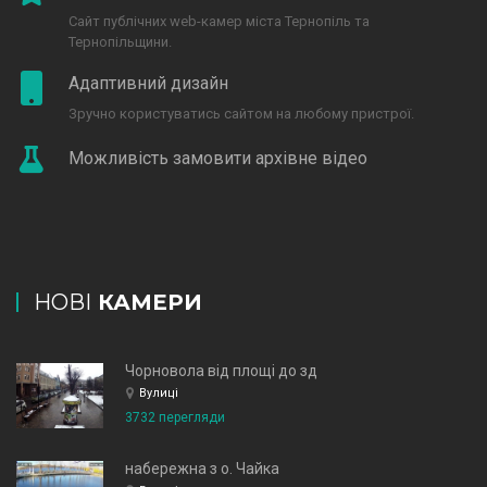
Сайт публічних web-камер міста Тернопіль та
Тернопільщини.
Адаптивний дизайн
Зручно користуватись сайтом на любому пристрої.
Можливість замовити архівне відео
НОВІ
КАМЕРИ
Чорновола від площі до зд
Вулиці
3732 перегляди
набережна з о. Чайка