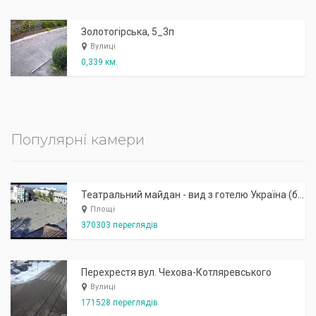
Золотогірська, 5_3п
Вулиці
0,339 км.
Популярні камери
Театральний майдан - вид з готелю Україна (бульв.Шевченка, 23)
Площі
370303 переглядів
Перехрестя вул. Чехова-Котляревського
Вулиці
171528 переглядів