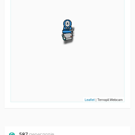
Leaflet
| Ternopil.Webcam
587
переглядів