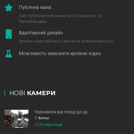
Публічна мапа
Сайт публічних web-камер міста Тернопіль та
Тернопільщини.
Адаптивний дизайн
Зручно користуватись сайтом на любому пристрої.
Можливість замовити архівне відео
НОВІ
КАМЕРИ
Чорновола від площі до зд
Вулиці
3725 переглядів