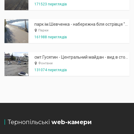
171523 переглядів
парк ім.Шевченка - набережна біля острівця "Закоханих"
Парки
161988 переглядів
смт.Гусятин - Центральний майдан - вид в сторону фонтану
Фонтани
131074 переглядів
Тернопільські
web-камери