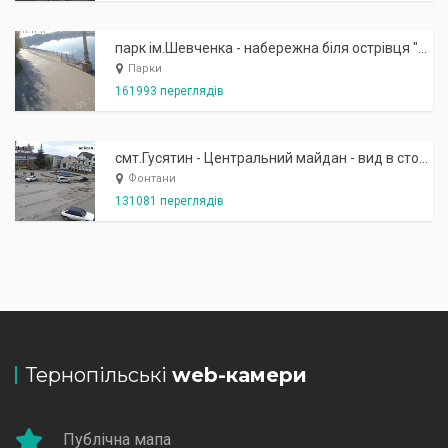
парк ім.Шевченка - набережна біля острівця "Закоханих"
Парки
161993 переглядів
смт.Гусятин - Центральний майдан - вид в сторону фонтану
Фонтани
131081 переглядів
Тернопільські
web-камери
Публічна мапа