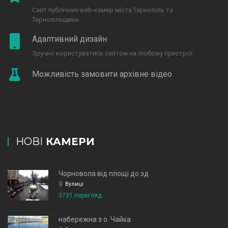
Сайт публічних web-камер міста Тернопіль та
Тернопільщини.
Адаптивний дизайн
Зручно користуватись сайтом на любому пристрої.
Можливість замовити архівне відео
НОВІ
КАМЕРИ
Чорновола від площі до зд
Вулиці
3731 перегляд
набережна з о. Чайка