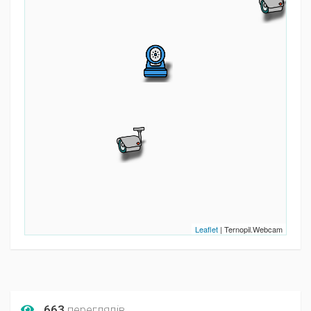
Leaflet
| Ternopil.Webcam
663
переглядів