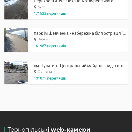
Перехрестя вул. Чехова-Котляревського
Вулиці
171522 переглядів
парк ім.Шевченка - набережна біля острівця "Закоханих"
Парки
161987 переглядів
смт.Гусятин - Центральний майдан - вид в сторону фонтану
Фонтани
131071 переглядів
Тернопільські
web-камери