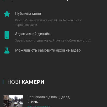
Публічна мапа
Сайт публічних web-камер міста Тернопіль та
Тернопільщини.
Адаптивний дизайн
Зручно користуватись сайтом на любому пристрої.
Можливість замовити архівне відео
НОВІ
КАМЕРИ
Чорновола від площі до зд
Вулиці