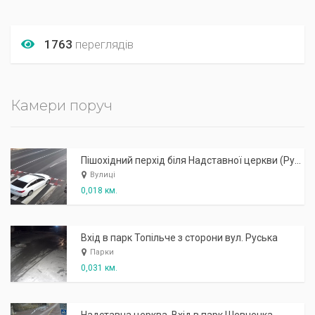
1763
переглядів
Камери поруч
Пішохідний перхід біля Надставної церкви (Руська) біля входу в Топільче
Вулиці
0,018 км.
Вхід в парк Топільче з сторони вул. Руська
Парки
0,031 км.