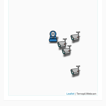
Leaflet
| Ternopil.Webcam