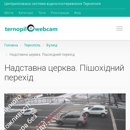
Централізована система відеоспостереження Тернополя
Міста
Категорії
Теги
Реєстрація
Вхід
Toggl
Головна
Тернопіль
Вулиці
Надставна церква. Пішохідний перехід
Надставна церква. Пішохідний
перехід