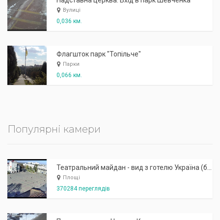
Надставна церква. Вхід в парк Шевченка
Вулиці
0,036 км.
Флагшток парк "Топільче"
Парки
0,066 км.
Популярні камери
Театральний майдан - вид з готелю Україна (бульв.Шевченка, 23)
Площі
370284 переглядів