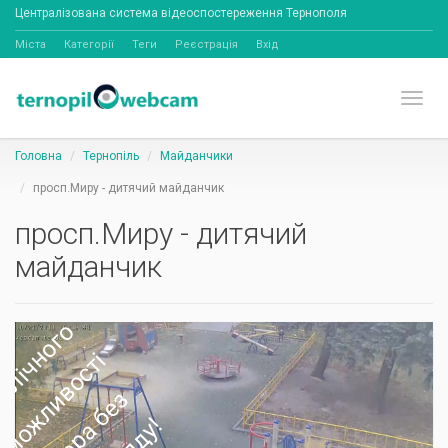
Централізована система відеоспостереження Тернополя
Міста
Категорії
Теги
Реєстрація
Вхід
Toggl
Головна
Тернопіль
Майданчики
просп.Миру - дитячий майданчик
просп.Миру - дитячий
майданчик