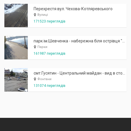
Перехрестя вул. Чехова-Котляревського
Вулиці
171523 переглядів
парк ім.Шевченка - набережна біля острівця "Закоханих"
Парки
161987 переглядів
смт.Гусятин - Центральний майдан - вид в сторону фонтану
Фонтани
131074 переглядів