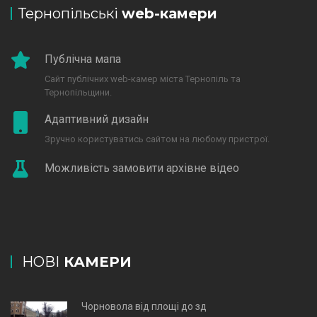
Тернопільські
web-камери
Публічна мапа
Сайт публічних web-камер міста Тернопіль та
Тернопільщини.
Адаптивний дизайн
Зручно користуватись сайтом на любому пристрої.
Можливість замовити архівне відео
НОВІ
КАМЕРИ
Чорновола від площі до зд