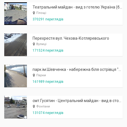
Театральний майдан - вид з готелю Україна (бульв.Шевченка, 23)
Площі
370291 переглядів
Перехрестя вул. Чехова-Котляревського
Вулиці
171524 переглядів
парк ім.Шевченка - набережна біля острівця "Закоханих"
Парки
161989 переглядів
смт.Гусятин - Центральний майдан - вид в сторону фонтану
Фонтани
131074 переглядів