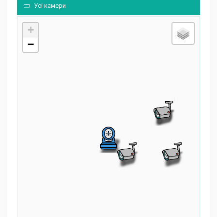
Усі камери
+
−