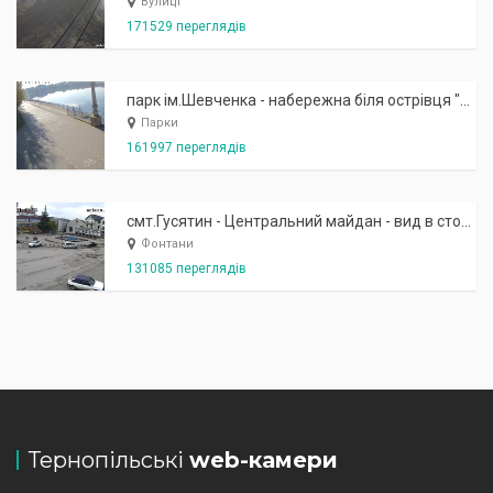
Вулиці
171529 переглядів
парк ім.Шевченка - набережна біля острівця "Закоханих"
Парки
161997 переглядів
смт.Гусятин - Центральний майдан - вид в сторону фонтану
Фонтани
131085 переглядів
Тернопільські
web-камери