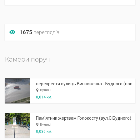
1675
переглядів
Камери поруч
перехрестя вулиць Винниченка - Будного (поворот на село Петриків)
Вулиці
0,014 км.
Пам'ятник жертвам Голокосту (вул.С.Будного)
Вулиці
0,036 км.