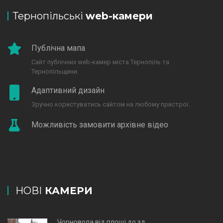
Тернопільські
web-камери
Публічна мапа
Сайт публічних web-камер міста Тернопіль та
Тернопільщини.
Адаптивний дизайн
Зручно користуватись сайтом на любому пристрої.
Можливість замовити архівне відео
НОВІ
КАМЕРИ
Чорновола від площі до зд