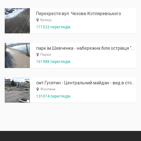
Перехрестя вул. Чехова-Котляревського
Вулиці
171523 переглядів
парк ім.Шевченка - набережна біля острівця "Закоханих"
Парки
161988 переглядів
смт.Гусятин - Центральний майдан - вид в сторону фонтану
Фонтани
131074 переглядів