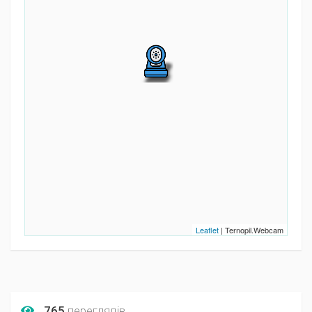
Leaflet
| Ternopil.Webcam
765
переглядів