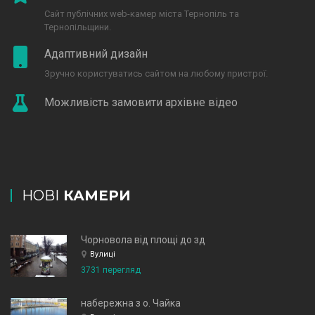
Сайт публічних web-камер міста Тернопіль та
Тернопільщини.
Адаптивний дизайн
Зручно користуватись сайтом на любому пристрої.
Можливість замовити архівне відео
НОВІ
КАМЕРИ
Чорновола від площі до зд
Вулиці
3731 перегляд
набережна з о. Чайка