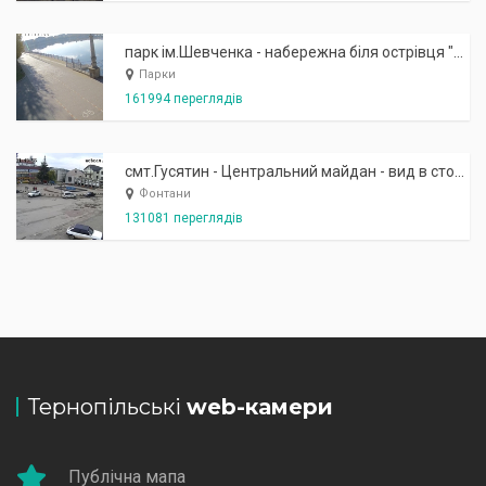
парк ім.Шевченка - набережна біля острівця "Закоханих"
Парки
161994 переглядів
смт.Гусятин - Центральний майдан - вид в сторону фонтану
Фонтани
131081 переглядів
Тернопільські
web-камери
Публічна мапа