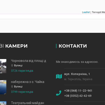
Leaflet
| Ternopil.
ВІ
КАМЕРИ
КОНТАКТИ
Чорновола від площі до зд
Ми знаходимось за адресою.
Вулиці
3726 переглядів
вул. Коперніка, 1
м. Тернопіль, Україна
набережна з о. Чайка
Вулиці
+38 (068) 11-22-941
3799 переглядів
+38 (0352) 42-42-69
Театральний майдан