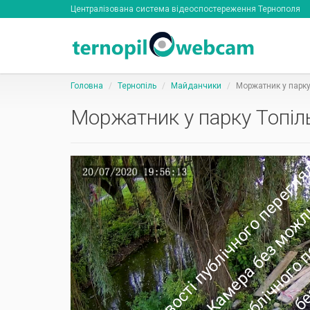
Централізована система відеоспостереження Тернополя
Головна
Тернопіль
Майданчики
Моржатник у парку
Моржатник у парку Топіл