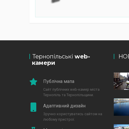
Тернопільські
web-
НО
камери
Публічна мапа
Сайт публічних web-камер міста
Тернопіль та Тернопільщини.
Адаптивний дизайн
Зручно користуватись сайтом на
любому пристрої.