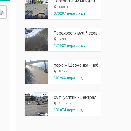
Театральний майдан - вид з готелю Україна (бульв.Шевченка, 23)
Площі
370287 переглядів
Перехрестя вул. Чехова-Котляревського
Вулиці
171523 переглядів
парк ім.Шевченка - набережна біля острівця "Закоханих"
Парки
161988 переглядів
смт.Гусятин - Центральний майдан - вид в сторону фонтану
Фонтани
131074 переглядів