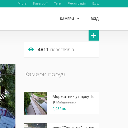
Міста
Категорії
Теги
Реєстрація
Вхід
КАМЕРИ
ВХІД
4811
переглядів
Камери поруч
Моржатник у парку Топільче 1
Майданчики
0,052 км.