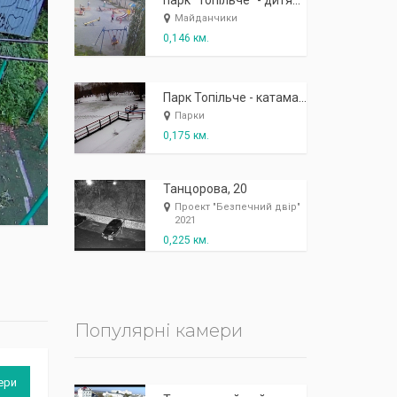
К
п
ж
і
ж
і
р
!
парк "Топільче" - дитячно-спортивний майданчик
Майданчики
0,146 км.
Парк Топільче - катамарани
Парки
0,175 км.
Танцорова, 20
Проект "Безпечний двір"
2021
0,225 км.
Популярні камери
ери