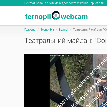
Централізована система відеоспостереження Тернополя
Головна
Тернопіль
Вулиці
Театральний майдан: "С
Театральний майдан: "Сон