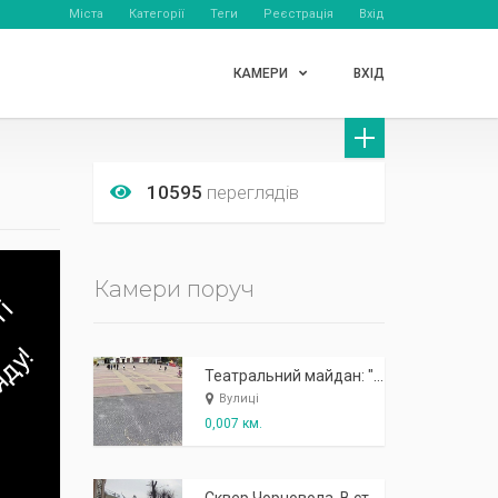
Міста
Категорії
Теги
Реєстрація
Вхід
КАМЕРИ
ВХІД
10595
переглядів
Камери поруч
Театральний майдан: "Сонячне дерево" (вид на майдан)
Вулиці
0,007 км.