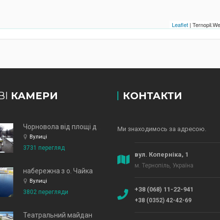
Leaflet
| Ternopil.
ВІ
КАМЕРИ
КОНТАКТИ
Чорновола від площі до зд
Ми знаходимось за адресою.
Вулиці
3731 перегляд
вул. Коперніка, 1
м. Тернопіль, Україна
набережна з о. Чайка
Вулиці
+38 (068) 11-22-941
3802 перегляди
+38 (0352) 42-42-69
Театральний майдан