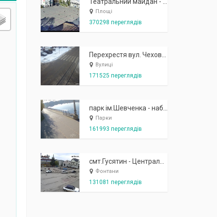
Театральний майдан - вид з готелю Україна (бульв.Шевченка, 23)
Площі
370298 переглядів
Перехрестя вул. Чехова-Котляревського
Вулиці
171525 переглядів
парк ім.Шевченка - набережна біля острівця "Закоханих"
Парки
161993 переглядів
смт.Гусятин - Центральний майдан - вид в сторону фонтану
Фонтани
131081 переглядів