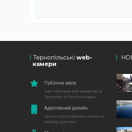
Тернопільські
web-
НО
камери
Публічна мапа
Сайт публічних web-камер міста
Тернопіль та Тернопільщини.
Адаптивний дизайн
Зручно користуватись сайтом на
любому пристрої.