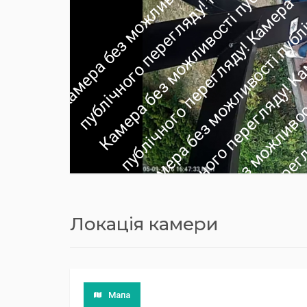
Локація камери
Мапа