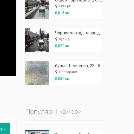
К
п
ж
і
ж
і
р
!
Сквер Чорновола. В сторону залізничного вокзалу
Сквери
0,018 км.
Чорновола від площі до зд
Вулиці
0,024 км.
бульв.Шевченка, 23 - бар "Коза"
Ресторани
0,031 км.
Популярні камери
ери