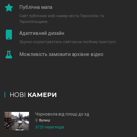
Публічна мапа
Сайт публічних web-камер міста Тернопіль та
Тернопільщини.
Адаптивний дизайн
Зручно користуватись сайтом на любому пристрої.
Можливість замовити архівне відео
НОВІ
КАМЕРИ
Чорновола від площі до зд
Вулиці
3725 переглядів