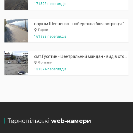
171523 переглядів
парк ім.Шевченка - набережна біля острівця "Закоханих"
Парки
161988 переглядів
смт.Гусятин - Центральний майдан - вид в сторону фонтану
Фонтани
131074 переглядів
Тернопільські
web-камери