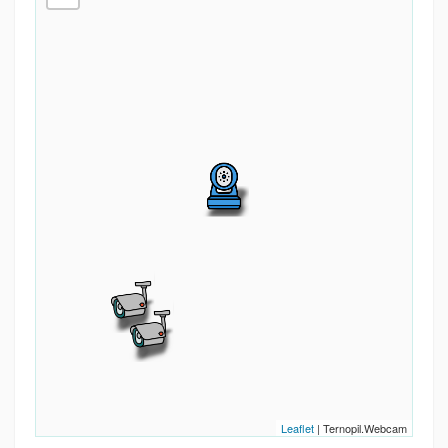
Leaflet
| Ternopil.Webcam