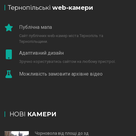
Тернопільські
web-камери
Публічна мапа
Сайт публічних web-камер міста Тернопіль та
Тернопільщини.
Адаптивний дизайн
Зручно користуватись сайтом на любому пристрої.
Можливість замовити архівне відео
НОВІ
КАМЕРИ
Чорновола від площі до зд