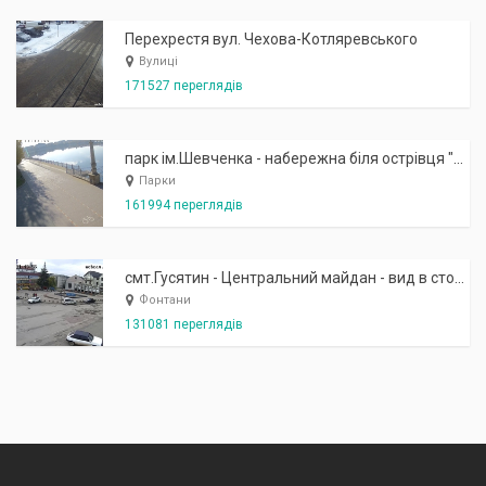
Перехрестя вул. Чехова-Котляревського
Вулиці
171527 переглядів
парк ім.Шевченка - набережна біля острівця "Закоханих"
Парки
161994 переглядів
смт.Гусятин - Центральний майдан - вид в сторону фонтану
Фонтани
131081 переглядів