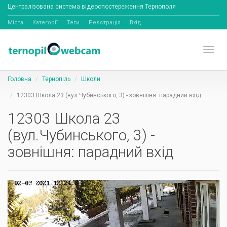
Централізована система відеоспостереження Тернополя
Міста
Категорії
Теги
Реєстрація
Вхід
Toggl
Головна
Тернопіль
Школи
12303 Школа 23 (вул.Чубинського, 3) - зовнішня: парадний вхід
12303 Школа 23
(вул.Чубинського, 3) -
зовнішня: парадний вхід