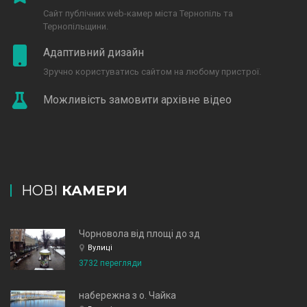
Сайт публічних web-камер міста Тернопіль та
Тернопільщини.
Адаптивний дизайн
Зручно користуватись сайтом на любому пристрої.
Можливість замовити архівне відео
НОВІ
КАМЕРИ
Чорновола від площі до зд
Вулиці
3732 перегляди
набережна з о. Чайка