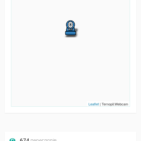
Leaflet
| Ternopil.Webcam
674
переглядів