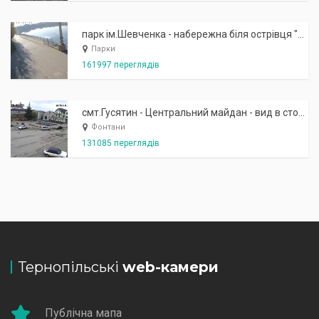
парк ім.Шевченка - набережна біля острівця "Закоханих"
Парки
161997 переглядів
смт.Гусятин - Центральний майдан - вид в сторону фонтану
Фонтани
131085 переглядів
Тернопільські
web-камери
Публічна мапа