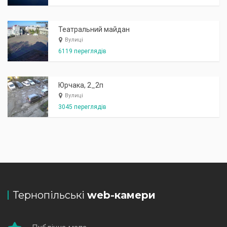
Театральний майдан
Вулиці
6119 переглядів
Юрчака, 2_2п
Вулиці
3045 переглядів
Тернопільські
web-камери