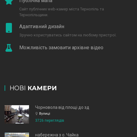
Публічна мапа
Сайт публічних web-камер міста Тернопіль та
Тернопільщини.
Адаптивний дизайн
Зручно користуватись сайтом на любому пристрої.
Можливість замовити архівне відео
НОВІ
КАМЕРИ
Чорновола від площі до зд
Вулиці
3726 переглядів
набережна з о. Чайка