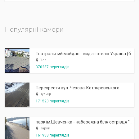
Популярні камери
Театральний майдан - вид з готелю Україна (бульв.Шевченка, 23)
Площі
370287 переглядів
Перехрестя вул. Чехова-Котляревського
Вулиці
171523 переглядів
парк ім.Шевченка - набережна біля острівця "Закоханих"
Парки
161988 переглядів