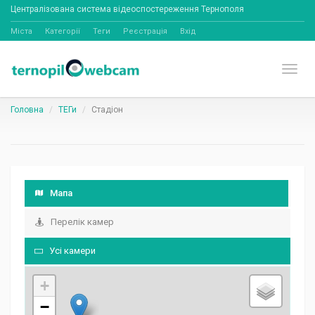
Централізована система відеоспостереження Тернополя
Міста
Категорії
Теги
Реєстрація
Вхід
Toggl
Головна
ТЕГи
Стадіон
Мапа
Перелік камер
Усі камери
+
−