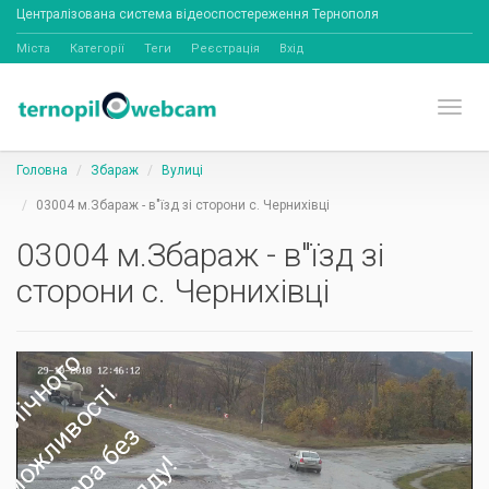
Централізована система відеоспостереження Тернополя
Міста
Категорії
Теги
Реєстрація
Вхід
Toggl
Головна
Збараж
Вулиці
03004 м.Збараж - в"їзд зі сторони с. Чернихівці
03004 м.Збараж - в"їзд зі
сторони с. Чернихівці