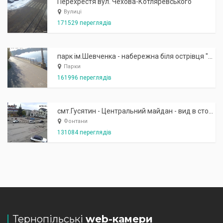
Перехрестя вул. Чехова-Котляревського
Вулиці
171529 переглядів
парк ім.Шевченка - набережна біля острівця "Закоханих"
Парки
161996 переглядів
смт.Гусятин - Центральний майдан - вид в сторону фонтану
Фонтани
131084 переглядів
Тернопільські
web-камери