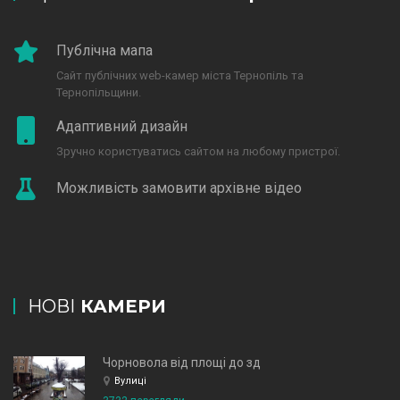
Публічна мапа
Сайт публічних web-камер міста Тернопіль та
Тернопільщини.
Адаптивний дизайн
Зручно користуватись сайтом на любому пристрої.
Можливість замовити архівне відео
НОВІ
КАМЕРИ
Чорновола від площі до зд
Вулиці