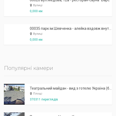
00026 вул.Медова, 12а - ресторан-сауна "Барс"
Вулиці
0,000 км.
00035 парк ім.Шевченка - алейка вздовж внутрішнього озерця
Вулиці
0,000 км.
Популярні камери
Театральний майдан - вид з готелю Україна (бульв.Шевченка, 23)
Площі
370311 переглядів