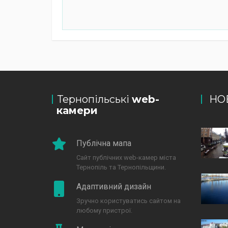
Тернопільські
web-
НО
камери
Публічна мапа
Сайт публічних web-камер міста
Тернопіль та Тернопільщини.
Адаптивний дизайн
Зручно користуватись сайтом на
любому пристрої.