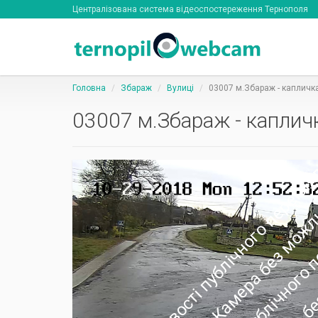
Централізована система відеоспостереження Тернополя
Головна
Збараж
Вулиці
03007 м.Збараж - капличк
03007 м.Збараж - каплич