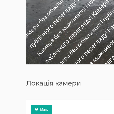
Локація камери
Мапа