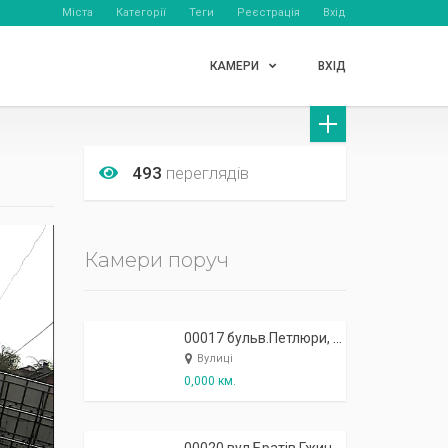
Міста
Категорії
Теги
Реєстрація
Вхід
КАМЕРИ
ВХІД
493
переглядів
Камери поруч
00017 бульв.Петлюри, 4 - сауна "Мак"
Вулиці
0,000 км.