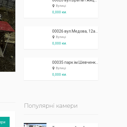
К
п
ж
і
ж
і
р
!
00020 вул.Братів Гжицьких, 3 - нічний клуб "Бомба"
Вулиці
0,000 км.
00026 вул.Медова, 12а - ресторан-сауна "Барс"
Вулиці
0,000 км.
00035 парк ім.Шевченка - алейка вздовж внутрішнього озерця
Вулиці
0,000 км.
Популярні камери
ери