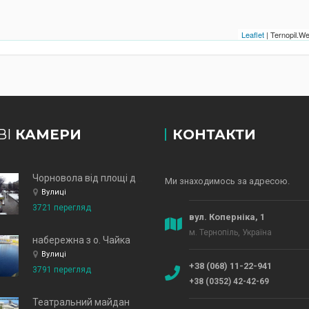
Leaflet
| Ternopil.
ВІ
КАМЕРИ
КОНТАКТИ
Чорновола від площі до зд
Ми знаходимось за адресою.
Вулиці
3721 перегляд
вул. Коперніка, 1
м. Тернопіль, Україна
набережна з о. Чайка
Вулиці
+38 (068) 11-22-941
3791 перегляд
+38 (0352) 42-42-69
Театральний майдан