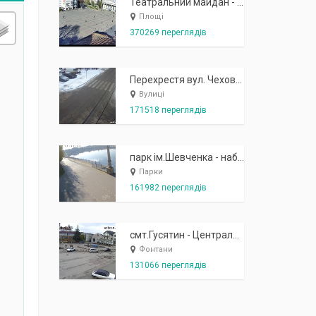
Театральний майдан - вид з готелю Україна (бульв.Шевченка, 23)
Площі
370269 переглядів
Перехрестя вул. Чехова-Котляревського
Вулиці
171518 переглядів
парк ім.Шевченка - набережна біля острівця "Закоханих"
Парки
161982 переглядів
смт.Гусятин - Центральний майдан - вид в сторону фонтану
Фонтани
131066 переглядів