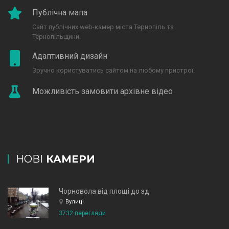
Публічна мапа
Сайт публічних web-камер міста Тернопіль та
Тернопільщини.
Адаптивний дизайн
Зручно користуватись сайтом на любому пристрої.
Можливість замовити архівне відео
НОВІ
КАМЕРИ
Чорновола від площі до зд
Вулиці
3732 перегляди