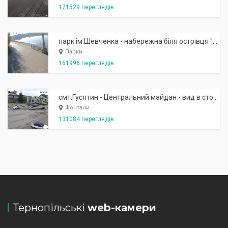
171529 переглядів
парк ім.Шевченка - набережна біля острівця "Закоханих"
Парки
161996 переглядів
смт.Гусятин - Центральний майдан - вид в сторону фонтану
Фонтани
131084 переглядів
Тернопільські
web-камери