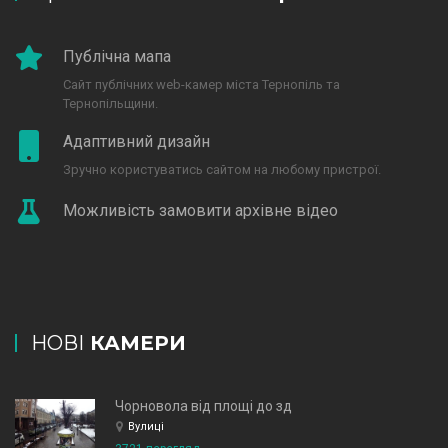
Публічна мапа
Сайт публічних web-камер міста Тернопіль та
Тернопільщини.
Адаптивний дизайн
Зручно користуватись сайтом на любому пристрої.
Можливість замовити архівне відео
НОВІ
КАМЕРИ
Чорновола від площі до зд
Вулиці