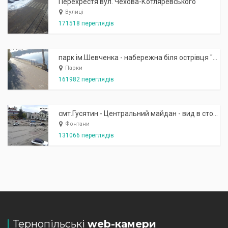
Перехрестя вул. Чехова-Котляревського
Вулиці
171518 переглядів
парк ім.Шевченка - набережна біля острівця "Закоханих"
Парки
161982 переглядів
смт.Гусятин - Центральний майдан - вид в сторону фонтану
Фонтани
131066 переглядів
Тернопільські
web-камери