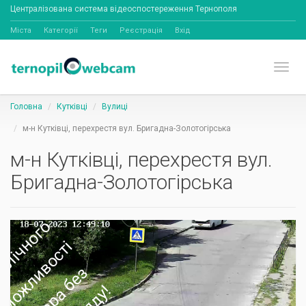
Централізована система відеоспостереження Тернополя
Міста
Категорії
Теги
Реєстрація
Вхід
Toggl
Головна
Кутківці
Вулиці
м-н Кутківці, перехрестя вул. Бригадна-Золотогірська
м-н Кутківці, перехрестя вул.
Бригадна-Золотогірська