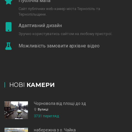
Публічна мапа
Сайт публічних web-камер міста Тернопіль та
Тернопільщини.
Адаптивний дизайн
Зручно користуватись сайтом на любому пристрої.
Можливість замовити архівне відео
НОВІ
КАМЕРИ
Чорновола від площі до зд
Вулиці
3731 перегляд
набережна з о. Чайка