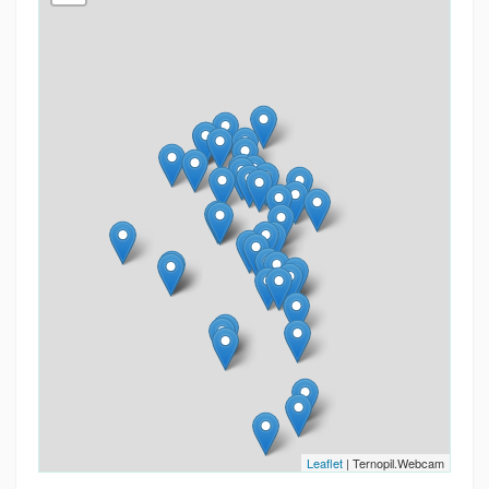
Leaflet
| Ternopil.Webcam