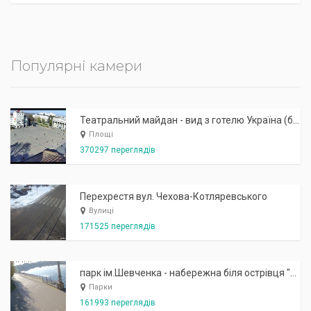
Популярні камери
Театральний майдан - вид з готелю Україна (бульв.Шевченка, 23)
Площі
370297 переглядів
Перехрестя вул. Чехова-Котляревського
Вулиці
171525 переглядів
парк ім.Шевченка - набережна біля острівця "Закоханих"
Парки
161993 переглядів