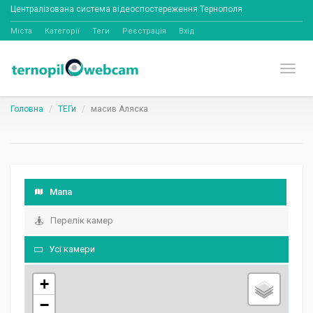
Централізована система відеоспостереження Тернополя
Міста
Категорії
Теги
Реєстрація
Вхід
Toggl
Головна
ТЕГи
масив Аляска
Мапа
Перелік камер
Усі камери
+
−