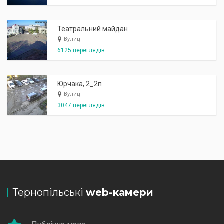
Театральний майдан
Вулиці
6125 переглядів
Юрчака, 2_2п
Вулиці
3047 переглядів
Тернопільські
web-камери